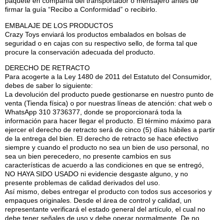
paquete en compañía del transportador o mensajero antes de
firmar la guía “Recibo a Conformidad” o recibirlo.
EMBALAJE DE LOS PRODUCTOS
Crazy Toys enviará los productos embalados en bolsas de
seguridad o en cajas con su respectivo sello, de forma tal que
procure la conservación adecuada del producto.
DERECHO DE RETRACTO
Para acogerte a la Ley 1480 de 2011 del Estatuto del Consumidor,
debes de saber lo siguiente:
La devolución del producto puede gestionarse en nuestro punto de
venta (Tienda física) o por nuestras líneas de atención: chat web o
WhatsApp 310 3736377, donde se proporcionará toda la
información para hacer llegar el producto. El término máximo para
ejercer el derecho de retracto será de cinco (5) días hábiles a partir
de la entrega del bien. El derecho de retracto se hace efectivo
siempre y cuando el producto no sea un bien de uso personal, no
sea un bien perecedero, no presente cambios en sus
características de acuerdo a las condiciones en que se entregó,
NO HAYA SIDO USADO ni evidencie desgaste alguno, y no
presente problemas de calidad derivados del uso.
Así mismo, debes entregar el producto con todos sus accesorios y
empaques originales. Desde el área de control y calidad, un
representante verificará el estado general del artículo, el cual no
debe tener señales de uso y debe operar normalmente. De no