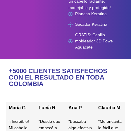
un cabello radiante,
manejable y protegido!
Plancha Keratina
Secador Keratina
GRATIS: Cepillo
moldeador 3D Powe
Aguacate
+5000 CLIENTES SATISFECHOS
CON EL RESULTADO EN TODA
COLOMBIA
María G.
Lucía R.
Ana P.
Claudia M.
"¡Increíble!
"Desde que
"Buscaba
"Me encanta
Mi cabello
empecé a
algo efectivo
lo fácil que