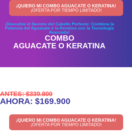
¡QUIERO MI COMBO AGUACATE O KERATINA!
¡OFERTA POR TIEMPO LIMITADO!
¡Descubre el Secreto del Cabello Perfecto: Combina la
Potencia del Aguacate o la Keratina con la Tecnología
Avanzada!
COMBO
AGUACATE O KERATINA
ANTES: $339.800
AHORA: $169.900
¡QUIERO MI COMBO AGUACATE O KERATINA!
¡OFERTA POR TIEMPO LIMITADO!