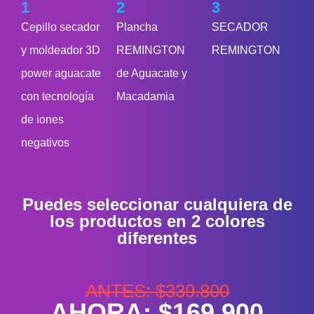
1
2
3
Cepillo secador
Plancha
SECADOR
y moldeador 3D
REMINGTON
REMINGTON
power aguacate
de Aguacate y
con tecnología
Macadamia
de iones
negativos
Puedes seleccionar cualquiera de
los productos en 2 colores
diferentes
ANTES: $339.800
AHORA: $169.900