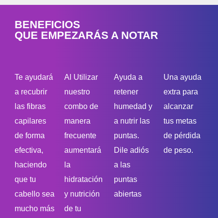
BENEFICIOS
QUE EMPEZARÁS A NOTAR
Te ayudará
Al Utilizar
Ayuda a
Una ayuda
a recubrir
nuestro
retener
extra para
las fibras
combo de
humedad y
alcanzar
capilares
manera
a nutrir las
tus metas
de forma
frecuente
puntas.
de pérdida
efectiva,
aumentará
Dile adiós
de peso.
haciendo
la
a las
que tu
hidratación
puntas
cabello sea
y nutrición
abiertas
mucho más
de tu