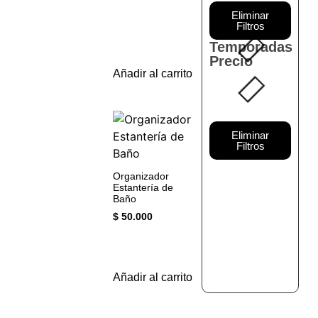
Machine 4 In1
Eliminar
$
35.000
Filtros
Temporadas
Añadir al
Precio
Añadir al carrito
carrito
Eliminar
Filtros
Organizador
Estantería de
Organizador
Baño
Estantería de
lavadora
$
50.000
$
50.000
Añadir al
Añadir al carrito
carrito