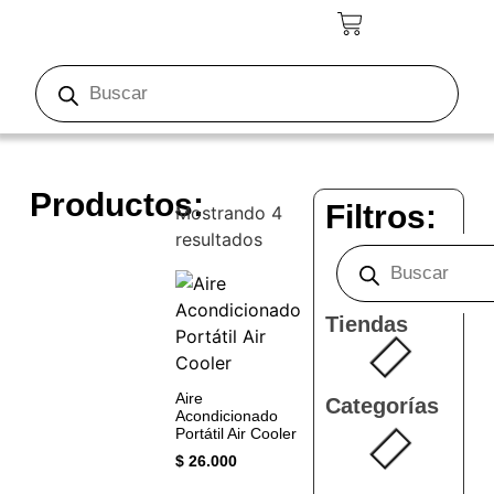
Productos:
Filtros:
Mostrando 4
resultados
Tiendas
Aire
Categorías
Acondicionado
Portátil Air Cooler
maquina De
$
26.000
Coser Portátil
Mini Sewing