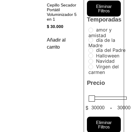
Cepillo Secador
Eliminar
Portátil
Filtros
Voluminizador 5
Temporadas
en 1
$
30.000
amor y
amistad
día de la
Añadir al
Madre
carrito
día del Padre
Halloween
Navidad
Virgen del
carmen
Precio
$
-
Minimum P
Maximum 
Eliminar
Filtros