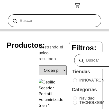
Productos:
Filtros:
Mostrando el
único
resultado
Tiendas
INNOVATRON
Categorías
Navidad
TECNOLOGIA