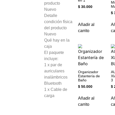
en 1
Mi
producto
Ma
$
30.000
Nuevo
$
3
Detalle
condición física
Añadir al
Añ
del producto
carrito
ca
Nuevo
Qué hay en la
caja
El paquete
incluye:
1 x par de
auriculares
Organizador
A
Estantería de
X
inalámbricos
Baño
3
Bluetooth
$
50.000
$
2
1 x Cable de
carga
Añadir al
Añ
carrito
ca