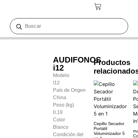
AUDIFONOS
Productos
i12
relacionado
Modelo
I12
País de Origen
China
Peso (kg)
0.19
Color
Cepillo Secador
Blanco
Portátil
ma
Voluminizador 5
Condición del
Co