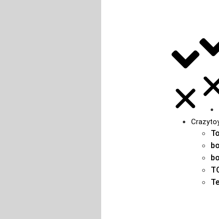
Crazyto
T
b
b
T
T