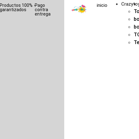
Crazyto
inicio
-
Productos 100%
-
Pago
garantizados
contra
T
entrega
b
b
T
T