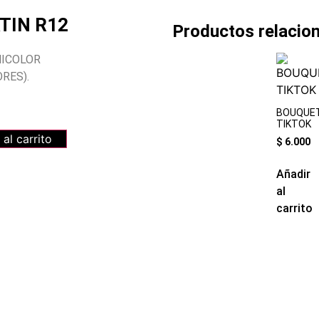
TIN R12
Productos relacio
ICOLOR
RES).
BOUQUE
TIKTOK
 al carrito
$
6.000
Añadir
al
carrito