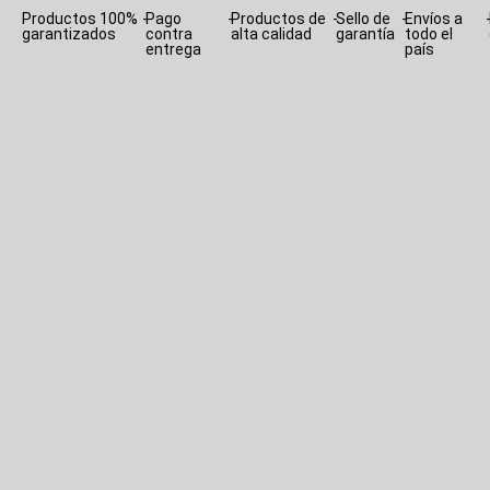
Productos 100%
-
Pago
-
Productos de
-
Sello de
-
Envíos a
garantizados
contra
alta calidad
garantía
todo el
entrega
país