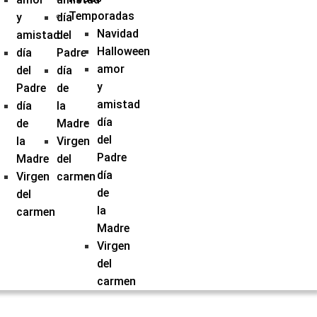
Temporadas
y
día
Navidad
amistad
del
Halloween
día
Padre
amor
del
día
y
Padre
de
amistad
día
la
día
de
Madre
del
la
Virgen
Padre
Madre
del
día
Virgen
carmen
de
del
la
carmen
Madre
Virgen
del
carmen