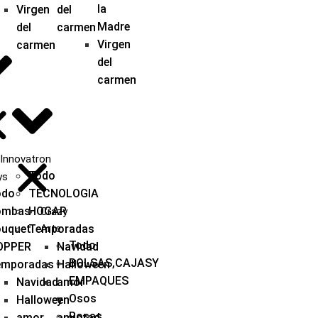
la
Virgen
del
Madre
del
carmen
Virgen
carmen
del
carmen
Innovatron
Todo
ys
odo
TECNOLOGIA
ombas
HOGAR
Crazy
ouquet
Temporadas
Arte
Todo
OPPER
Navidad
BOLSAS,CAJASY
emporadas
Halloween
EMPAQUES
Navidad
amor
Osos
Halloween
y
Rosas
amor
amistad