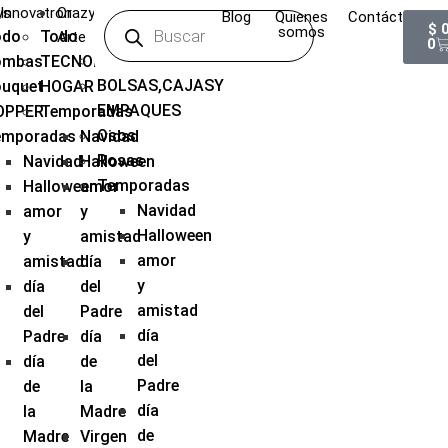
ys
Innovatron
Crazy
Blog
Quienes
Contáctanos
$
somos
odo
Todo
Arte
0
Todo
ombas
TECNOLOGIA
BOLSAS,CAJASY
ouquet
HOGAR
EMPAQUES
OPPER
Temporadas
Osos
emporadas
Navidad
Rosas
Navidad
Halloween
Temporadas
Halloween
amor
Navidad
amor
y
Halloween
y
amistad
amor
amistad
día
y
día
del
amistad
del
Padre
día
Padre
día
del
día
de
Padre
de
la
día
la
Madre
de
Madre
Virgen